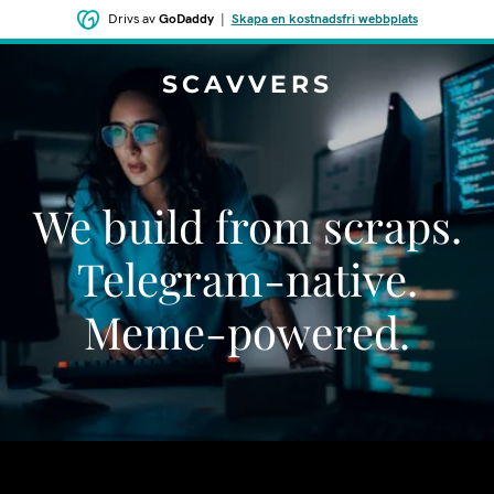
Drivs av
GoDaddy
|
Skapa en kostnadsfri webbplats
SCAVVERS
We build from scraps.
Telegram-native.
Meme-powered.